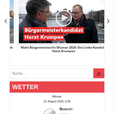
rank
Wahl Bürgermeister/in Wismar 2026: Die Linke-Kandidat
W
Horst Krumpen
Suchen
WETTER
Wismar
10. August 2026, 5:28
Bedeckt