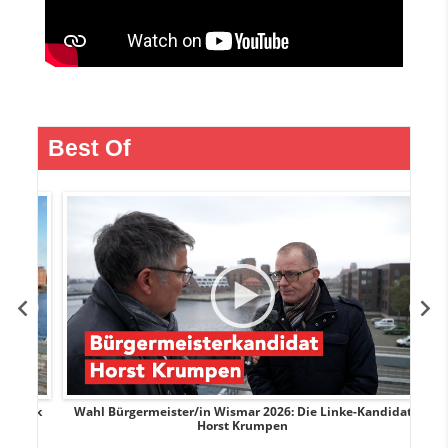
Best Of
rank
Wahl Bürgermeister/in Wismar 2026: Die Linke-Kandidat
W
Horst Krumpen