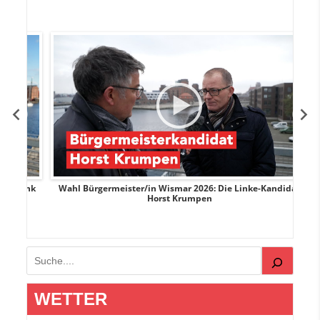
rank
Wahl Bürgermeister/in Wismar 2026: Die Linke-Kandidat
W
Horst Krumpen
Suchen
WETTER