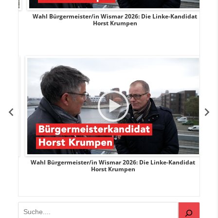
rank
Wahl Bürgermeister/in Wismar 2026: Die Linke-Kandidat
W
Horst Krumpen
rank
Wahl Bürgermeister/in Wismar 2026: Die Linke-Kandidat
W
Horst Krumpen
Suchen