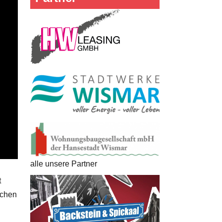
alle unsere Partner
t
schen