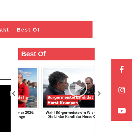
akt
Best Of
Best Of
ar 2026:
Wahl Bürgermeister/in Wismar 2026:
Wahl Bürgermeist
nge
Die Linke-Kandidat Horst Krumpen
AfD-Kandidati