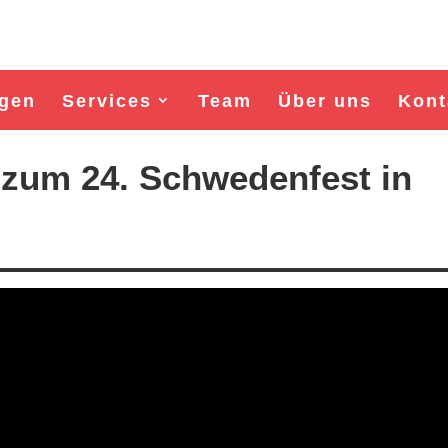
gen
Services
Team
Über uns
Kont
t zum 24. Schwedenfest in
Wahl Bürgermeister/in Wismar 2026:
Wahl Bürgermeister/in Wism
BSW-Kandidat Nils Jörn
SPD-Kandidat Frank Ju