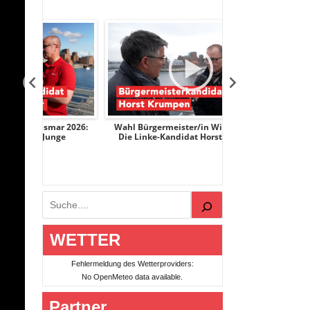
ar 2026:
Wahl Bürgermeister/in Wismar 2026:
Wahl Bürgermeist
nge
Die Linke-Kandidat Horst Krumpen
AfD-Kandidati
Suchen
WETTER
Fehlermeldung des Wetterproviders:
No OpenMeteo data available.
Partner