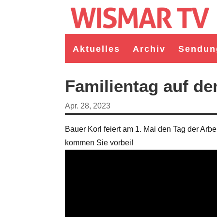
Aktuelles
Archiv
Sendun
Familientag auf d
Apr. 28, 2023
Bauer Korl feiert am 1. Mai den Tag der Arbei
kommen Sie vorbei!
germeister/in Wismar 2026:
Wahl Bürgermeister/in Wismar 2026:
ruppe "Bürger für Wismar"
unabhängiger Kandidat Christian
ndidat Toni Brüggert
Danielczyk