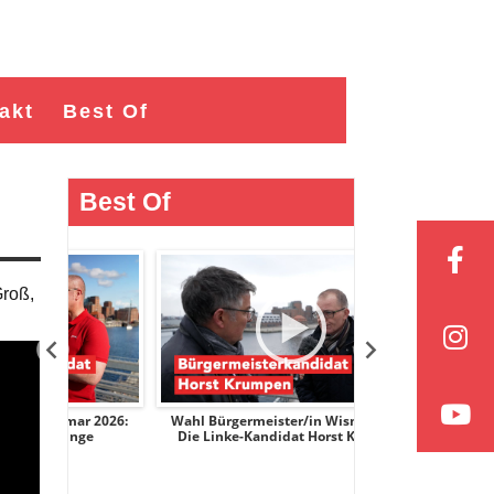
akt
Best Of
Best Of
Groß,
ar 2026:
Wahl Bürgermeister/in Wismar 2026:
Wahl Bürgermeist
nge
Die Linke-Kandidat Horst Krumpen
AfD-Kandidati