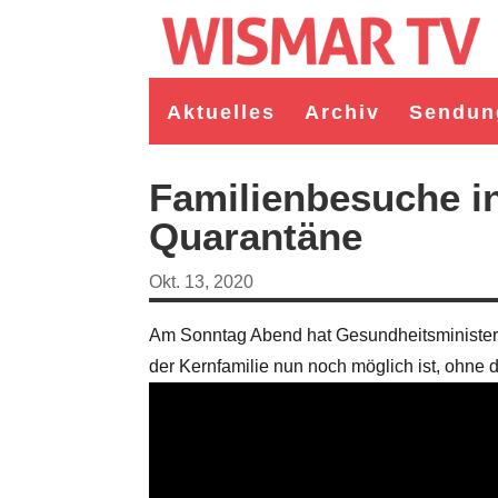
Aktuelles
Archiv
Sendun
Familienbesuche i
Quarantäne
Okt. 13, 2020
Am Sonntag Abend hat Gesundheitsminister 
der Kernfamilie nun noch möglich ist, ohne
germeister/in Wismar 2026:
Wahl Bürgermeister/in Wismar 2026:
ruppe "Bürger für Wismar"
unabhängiger Kandidat Christian
andidat Toni Brüggert
Danielczyk