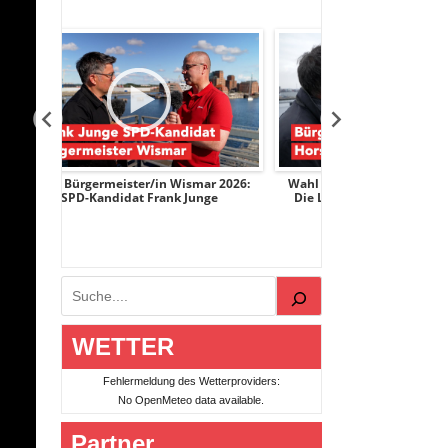
mar 2026:
Wahl Bürgermeister/in Wismar 2026:
Wahl Bürgermeis
unge
Die Linke-Kandidat Horst Krumpen
AfD-Kandidat
Suchen
WETTER
Fehlermeldung des Wetterproviders:
No OpenMeteo data available.
Partner