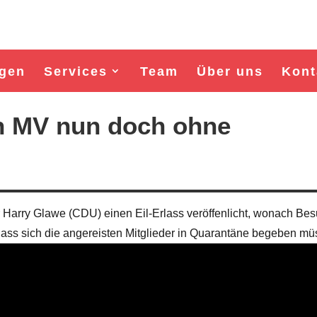
gen
Services
Team
Über uns
Kont
n MV nun doch ohne
Harry Glawe (CDU) einen Eil-Erlass veröffenlicht, wonach Be
 dass sich die angereisten Mitglieder in Quarantäne begeben mü
Wahl Bürgermeister/in Wismar 2026:
Wahl Bürgermeister/in Wism
BSW-Kandidat Nils Jörn
SPD-Kandidat Frank Ju