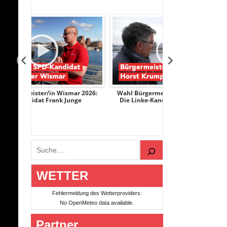
ar 2026:
Wahl Bürgermeister/in Wismar 2026:
Wahl Bürgermeis
nge
Die Linke-Kandidat Horst Krumpen
AfD-Kandidati
Suchen
WETTER
Fehlermeldung des Wetterproviders:
No OpenMeteo data available.
Partner