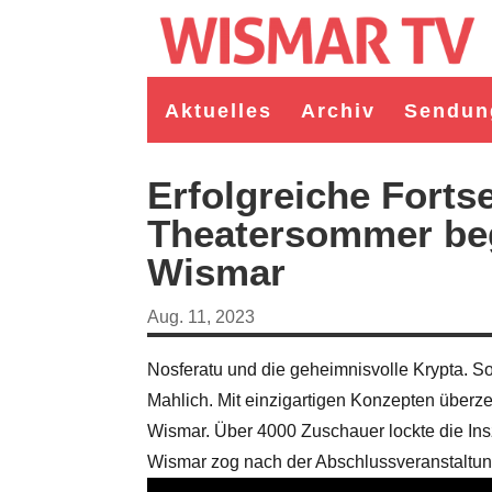
Aktuelles
Archiv
Sendun
Erfolgreiche Forts
Theatersommer beg
Wismar
Aug. 11, 2023
Nosferatu und die geheimnisvolle Krypta. S
Mahlich. Mit einzigartigen Konzepten über
germeister/in Wismar 2026:
Wahl Bürgermeister/in Wismar 2026:
Wismar. Über 4000 Zuschauer lockte die Ins
ruppe "Bürger für Wismar"
unabhängiger Kandidat Christian
andidat Toni Brüggert
Danielczyk
Wismar zog nach der Abschlussveranstaltung