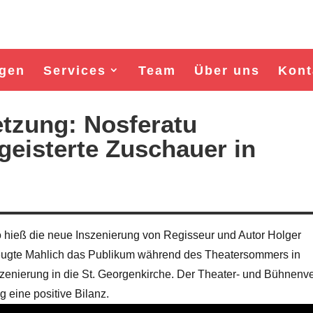
gen
Services
Team
Über uns
Kont
etzung: Nosferatu
eisterte Zuschauer in
o hieß die neue Inszenierung von Regisseur und Autor Holger
zeugte Mahlich das Publikum während des Theatersommers in
Wahl Bürgermeister/in Wismar 2026:
Wahl Bürgermeister/in Wism
zenierung in die St. Georgenkirche. Der Theater- und Bühnenv
BSW-Kandidat Nils Jörn
SPD-Kandidat Frank Ju
 eine positive Bilanz.