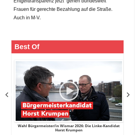
Entgelttransparenz jetzt“ gehen bundesweit
Frauen für gerechte Bezahlung auf die Straße.
Auch in M-V.
Best Of
rank
Wahl Bürgermeister/in Wismar 2026: Die Linke-Kandidat
W
Horst Krumpen