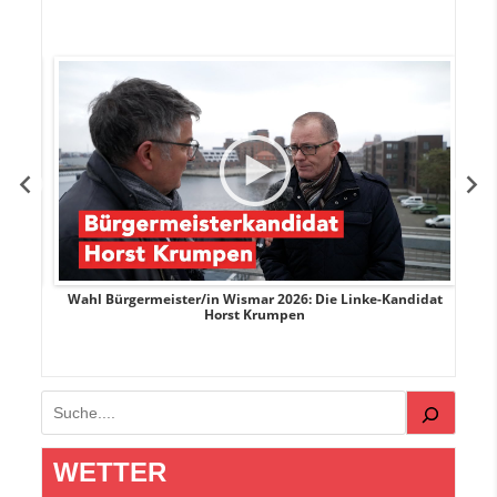
rank
Wahl Bürgermeister/in Wismar 2026: Die Linke-Kandidat
W
Horst Krumpen
Suchen
WETTER