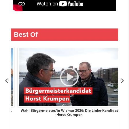
Best Of
rank
Wahl Bürgermeister/in Wismar 2026: Die Linke-Kandidat
W
Horst Krumpen