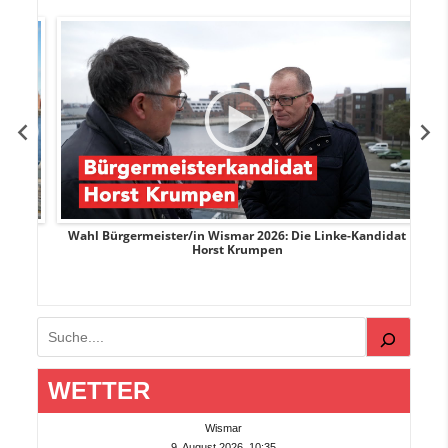
rank
Wahl Bürgermeister/in Wismar 2026: Die Linke-Kandidat
W
Horst Krumpen
Suchen
WETTER
Wismar
9. August 2026, 10:35