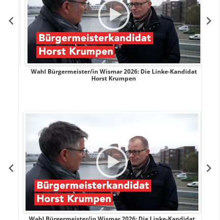
rank
Wahl Bürgermeister/in Wismar 2026: Die Linke-Kandidat
W
Horst Krumpen
rank
Wahl Bürgermeister/in Wismar 2026: Die Linke-Kandidat
W