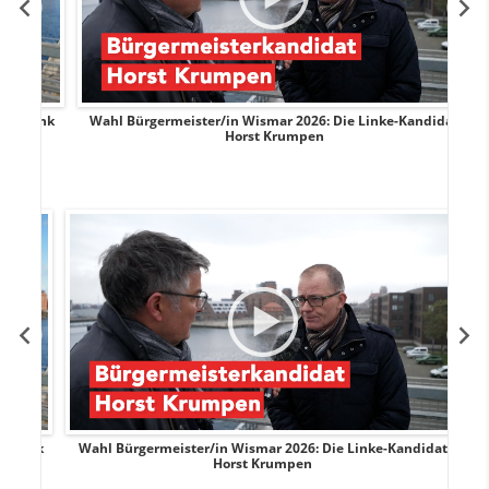
rank
Wahl Bürgermeister/in Wismar 2026: Die Linke-Kandidat
W
Horst Krumpen
rank
Wahl Bürgermeister/in Wismar 2026: Die Linke-Kandidat
W
Horst Krumpen