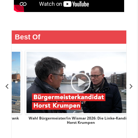
Best Of
rank
Wahl Bürgermeister/in Wismar 2026: Die Linke-Kandidat
W
Horst Krumpen