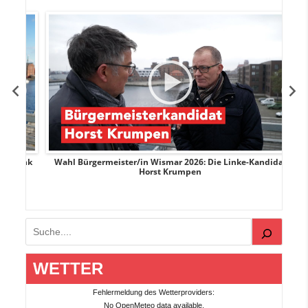
rank
Wahl Bürgermeister/in Wismar 2026: Die Linke-Kandidat
W
Horst Krumpen
Suchen
WETTER
Fehlermeldung des Wetterproviders:
No OpenMeteo data available.