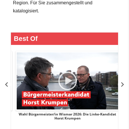
Region. Für Sie zusammengestellt und
katalogisiert.
Best Of
rank
Wahl Bürgermeister/in Wismar 2026: Die Linke-Kandidat
W
Horst Krumpen