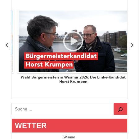
rank
Wahl Bürgermeister/in Wismar 2026: Die Linke-Kandidat
W
Horst Krumpen
Suchen
WETTER
Wismar