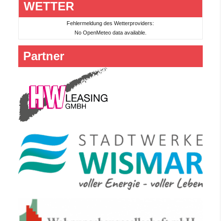
WETTER
Fehlermeldung des Wetterproviders:
No OpenMeteo data available.
Partner