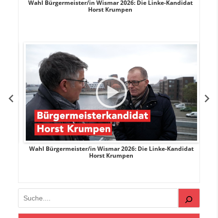
rank
Wahl Bürgermeister/in Wismar 2026: Die Linke-Kandidat
W
Horst Krumpen
rank
Wahl Bürgermeister/in Wismar 2026: Die Linke-Kandidat
W
Horst Krumpen
Suchen