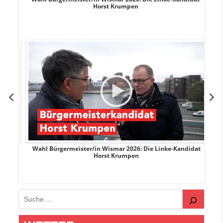
Horst Krumpen
rank
Wahl Bürgermeister/in Wismar 2026: Die Linke-Kandidat
W
Horst Krumpen
Suchen