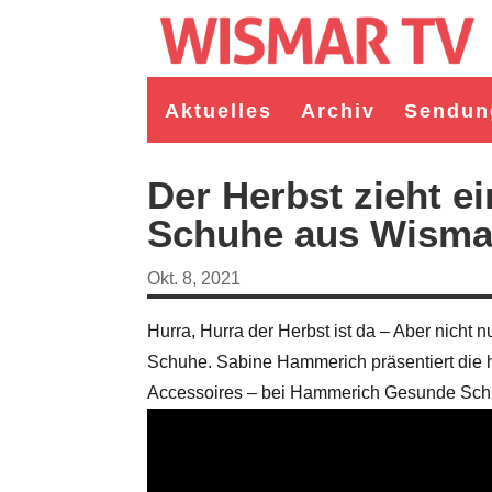
Aktuelles
Archiv
Sendun
Der Herbst zieht 
Schuhe aus Wisma
Okt. 8, 2021
Hurra, Hurra der Herbst ist da – Aber nich
Schuhe. Sabine Hammerich präsentiert die h
Accessoires – bei Hammerich Gesunde Schu
germeister/in Wismar 2026:
Wahl Bürgermeister/in Wismar 2026:
ruppe "Bürger für Wismar"
unabhängiger Kandidat Christian
ndidat Toni Brüggert
Danielczyk