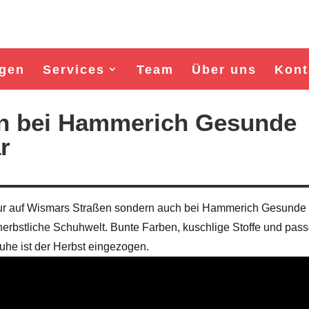
gen
Services
Team
Über uns
Kont
ein bei Hammerich Gesunde
r
t nur auf Wismars Straßen sondern auch bei Hammerich Gesunde
erbstliche Schuhwelt. Bunte Farben, kuschlige Stoffe und pas
he ist der Herbst eingezogen.
Wahl Bürgermeister/in Wismar 2026:
Wahl Bürgermeister/in Wisma
BSW-Kandidat Nils Jörn
SPD-Kandidat Frank Jun