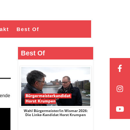
akt
Best Of
Best Of
sende
r 2026:
Wahl Bürgermeister/in Wismar 2026:
Wahl Bürgermeist
ge
Die Linke-Kandidat Horst Krumpen
AfD-Kandidatin