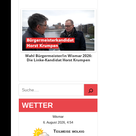
r 2026:
Wahl Bürgermeister/in Wismar 2026:
Wahl Bürgermeist
ge
Die Linke-Kandidat Horst Krumpen
AfD-Kandidatin
Suchen
WETTER
Wismar
6. August 2026, 4:54
Teilweise wolkig