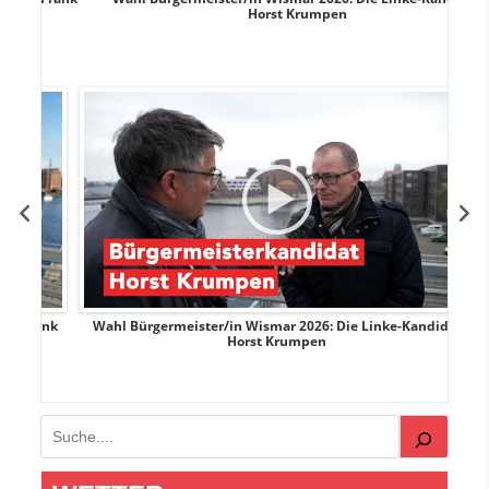
Horst Krumpen
rank
Wahl Bürgermeister/in Wismar 2026: Die Linke-Kandidat
W
Horst Krumpen
Suchen