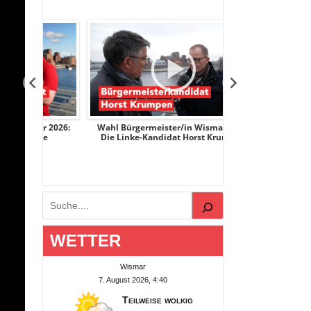
r 2026:
Wahl Bürgermeister/in Wismar 2026:
Wahl Bürgermeist
nge
Die Linke-Kandidat Horst Krumpen
AfD-Kandidati
Suchen
WETTER
Wismar
7. August 2026, 4:40
Teilweise wolkig