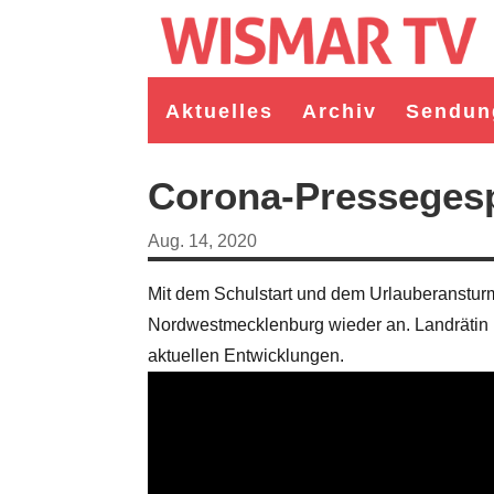
Aktuelles
Archiv
Sendun
Corona-Presseges
Aug. 14, 2020
Mit dem Schulstart und dem Urlauberansturm
Nordwestmecklenburg wieder an. Landrätin K
aktuellen Entwicklungen.
germeister/in Wismar 2026:
Wahl Bürgermeister/in Wismar 2026:
ruppe "Bürger für Wismar"
unabhängiger Kandidat Christian
andidat Toni Brüggert
Danielczyk