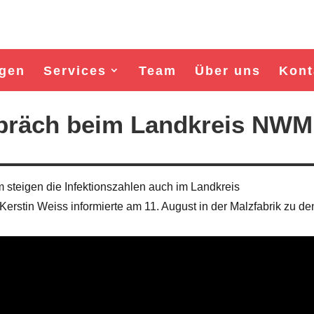
gen
Services
Team
Über uns
Kont
präch beim Landkreis NWM
 steigen die Infektionszahlen auch im Landkreis
erstin Weiss informierte am 11. August in der Malzfabrik zu de
Wahl Bürgermeister/in Wismar 2026:
Wahl Bürgermeister/in Wism
BSW-Kandidat Nils Jörn
SPD-Kandidat Frank Ju