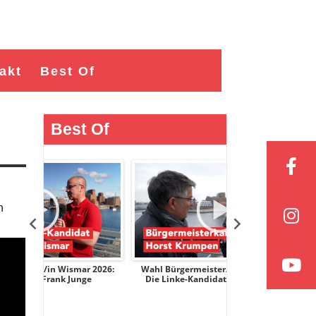
akt
Best Of
Best Of
n
ar 2026:
Wahl Bürgermeister/in Wismar 2026:
Wahl Bürgermeist
nge
Die Linke-Kandidat Horst Krumpen
AfD-Kandidati