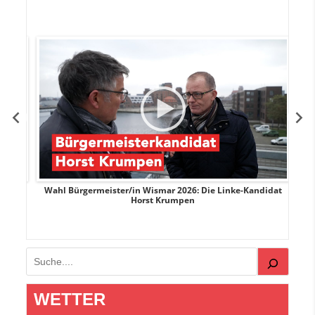
rank
Wahl Bürgermeister/in Wismar 2026: Die Linke-Kandidat
W
Horst Krumpen
Suchen
WETTER