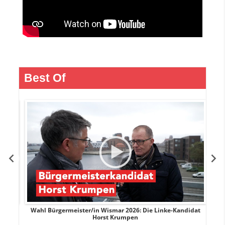
Best Of
rank
Wahl Bürgermeister/in Wismar 2026: Die Linke-Kandidat
W
Horst Krumpen