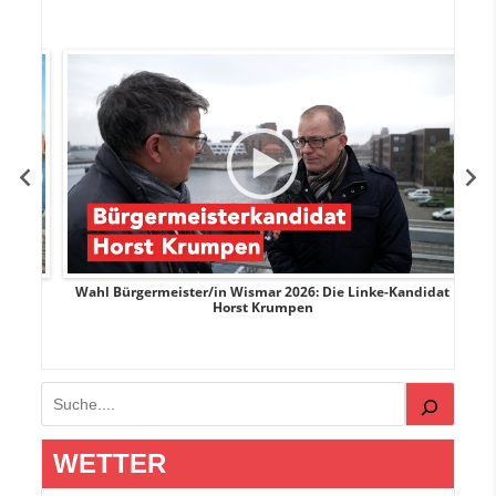
rank
Wahl Bürgermeister/in Wismar 2026: Die Linke-Kandidat
W
Horst Krumpen
Suchen
WETTER