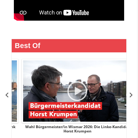
Best Of
rank
Wahl Bürgermeister/in Wismar 2026: Die Linke-Kandidat
W
Horst Krumpen