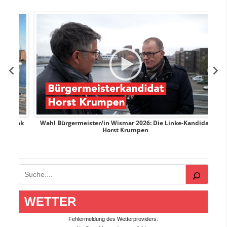
rank
Wahl Bürgermeister/in Wismar 2026: Die Linke-Kandidat
W
Horst Krumpen
Suchen
WETTER
Fehlermeldung des Wetterproviders: