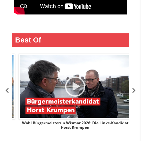
Best Of
rank
Wahl Bürgermeister/in Wismar 2026: Die Linke-Kandidat
W
Horst Krumpen