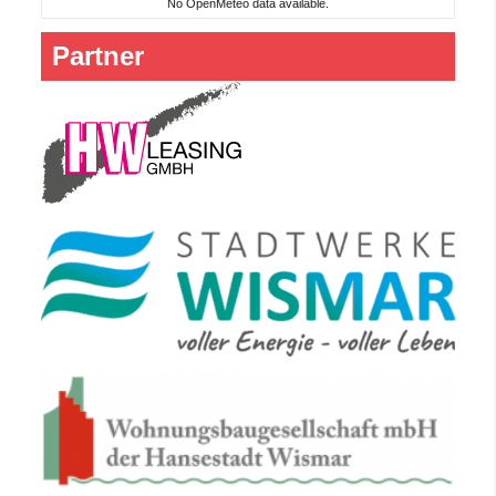
No OpenMeteo data available.
Partner