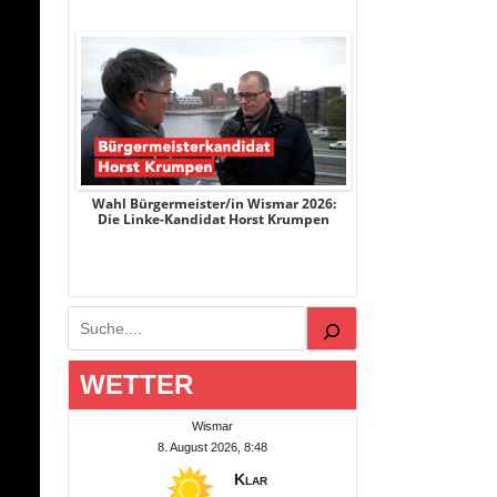
r 2026:
Wahl Bürgermeister/in Wismar 2026:
Wahl Bürgermeist
ge
Die Linke-Kandidat Horst Krumpen
AfD-Kandidatin
Suchen
WETTER
Wismar
8. August 2026, 8:48
Klar