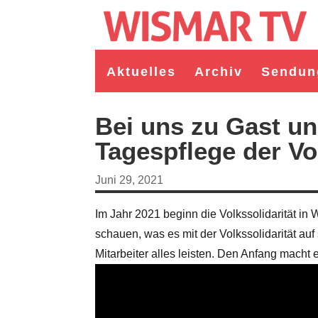
Aktuelles
Archiv
Sendun
Bei uns zu Gast u
Tagespflege der Vol
Juni 29, 2021
Im Jahr 2021 beginn die Volkssolidarität in
schauen, was es mit der Volkssolidarität auf
Mitarbeiter alles leisten. Den Anfang macht
germeister/in Wismar 2026:
Wahl Bürgermeister/in Wismar 2026:
ruppe "Bürger für Wismar"
unabhängiger Kandidat Christian
ndidat Toni Brüggert
Danielczyk