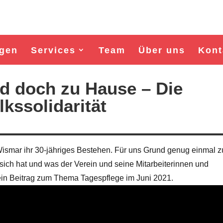
gen
Services
Team
Über uns
Kont
nd doch zu Hause – Die
kssolidarität
 Wismar ihr 30-jähriges Bestehen. Für uns Grund genug einmal z
 sich hat und was der Verein und seine Mitarbeiterinnen und
 ein Beitrag zum Thema Tagespflege im Juni 2021.
Wahl Bürgermeister/in Wismar 2026:
Wahl Bürgermeister/in Wisma
BSW-Kandidat Nils Jörn
SPD-Kandidat Frank Jun