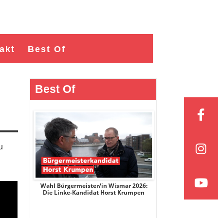
akt
Best Of
Best Of
u
r 2026:
Wahl Bürgermeister/in Wismar 2026:
Wahl Bürgermeist
ge
Die Linke-Kandidat Horst Krumpen
AfD-Kandidatin