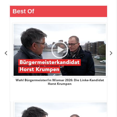
Best Of
rank
Wahl Bürgermeister/in Wismar 2026: Die Linke-Kandidat
W
Horst Krumpen