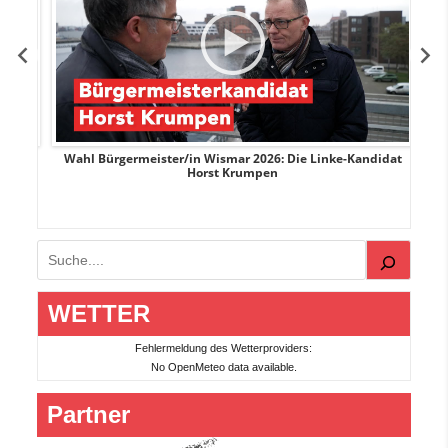
rank
Wahl Bürgermeister/in Wismar 2026: Die Linke-Kandidat
W
Horst Krumpen
Suchen
WETTER
Fehlermeldung des Wetterproviders:
No OpenMeteo data available.
Partner