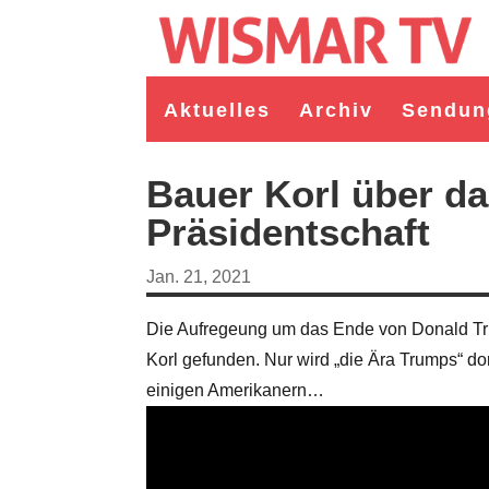
Aktuelles
Archiv
Sendun
Bauer Korl über d
Präsidentschaft
Jan. 21, 2021
Die Aufregeung um das Ende von Donald Tru
Korl gefunden. Nur wird „die Ära Trumps“ d
einigen Amerikanern…
germeister/in Wismar 2026:
Wahl Bürgermeister/in Wismar 2026:
ruppe "Bürger für Wismar"
unabhängiger Kandidat Christian
ndidat Toni Brüggert
Danielczyk