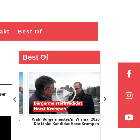
akt
Best Of
Best Of
uer
r 2026:
Wahl Bürgermeister/in Wismar 2026:
Wahl Bürgermeist
ge
Die Linke-Kandidat Horst Krumpen
AfD-Kandidatin