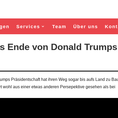
gen
Services
Team
Über uns
Kont
as Ende von Donald Trumps
mps Präsidentschaft hat ihren Weg sogar bis aufs Land zu Ba
ort wohl aus einer etwas anderen Persepektive gesehen als bei
Wahl Bürgermeister/in Wismar 2026:
Wahl Bürgermeister/in Wisma
BSW-Kandidat Nils Jörn
SPD-Kandidat Frank Jun