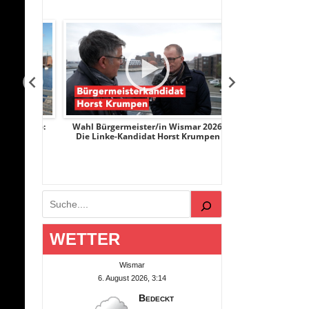
r 2026:
Wahl Bürgermeister/in Wismar 2026:
Wahl Bürgermeist
ge
Die Linke-Kandidat Horst Krumpen
AfD-Kandidatin
Suchen
WETTER
Wismar
6. August 2026, 3:14
Bedeckt