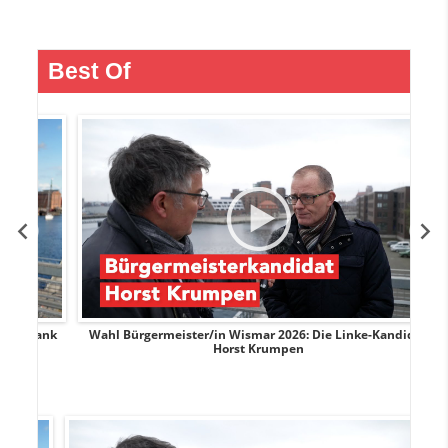
Best Of
rank
Wahl Bürgermeister/in Wismar 2026: Die Linke-Kandidat
W
Horst Krumpen