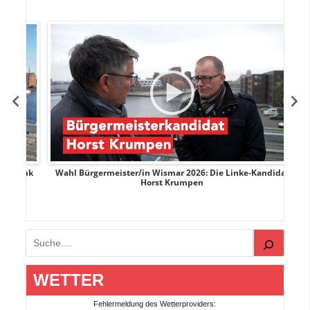
rank
Wahl Bürgermeister/in Wismar 2026: Die Linke-Kandidat
W
Horst Krumpen
Suchen
WETTER
Fehlermeldung des Wetterproviders: