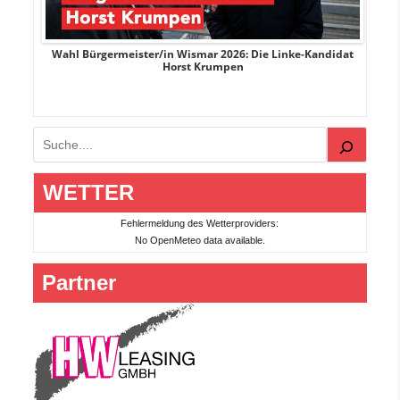
rank
Wahl Bürgermeister/in Wismar 2026: Die Linke-Kandidat
W
Horst Krumpen
Suchen
WETTER
Fehlermeldung des Wetterproviders:
No OpenMeteo data available.
Partner