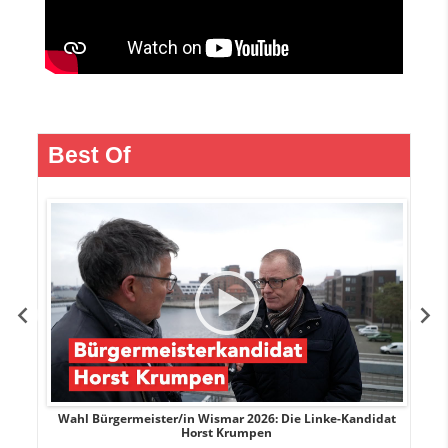
Best Of
rank
Wahl Bürgermeister/in Wismar 2026: Die Linke-Kandidat
W
Horst Krumpen