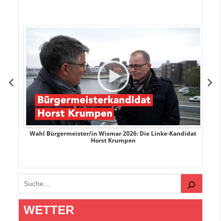
rank
Wahl Bürgermeister/in Wismar 2026: Die Linke-Kandidat
W
Horst Krumpen
Suchen
WETTER