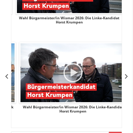
rank
Wahl Bürgermeister/in Wismar 2026: Die Linke-Kandidat
W
Horst Krumpen
rank
Wahl Bürgermeister/in Wismar 2026: Die Linke-Kandidat
W
Horst Krumpen