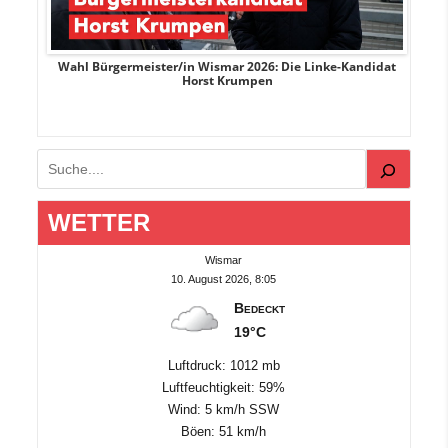
rank
Wahl Bürgermeister/in Wismar 2026: Die Linke-Kandidat
W
Horst Krumpen
Suchen
WETTER
Wismar
10. August 2026, 8:05
Bedeckt
19°C
Luftdruck: 1012 mb
Luftfeuchtigkeit: 59%
Wind: 5 km/h SSW
Böen: 51 km/h