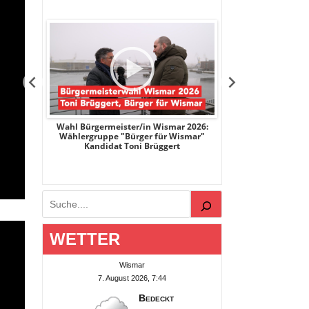
r 2026:
Wahl Bürgermeister/in Wismar 2026:
Wahl Bürgermeist
Bartels
Wählergruppe "Bürger für Wismar"
unabhängiger Ka
Kandidat Toni Brüggert
Dani
Suchen
WETTER
Wismar
7. August 2026, 7:44
Bedeckt