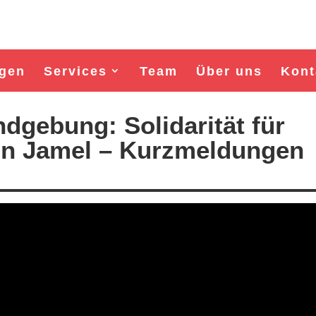
gen
Services
Team
Über uns
Kont
dgebung: Solidarität für
in Jamel – Kurzmeldungen
Wahl Bürgermeister/in Wisma
unabhängiger Kandidat Horst 