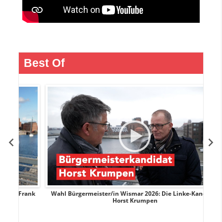
Best Of
Frank
Wahl Bürgermeister/in Wismar 2026: Die Linke-Kandidat
W
Horst Krumpen