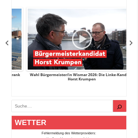
rank
Wahl Bürgermeister/in Wismar 2026: Die Linke-Kandidat
W
Horst Krumpen
Suchen
WETTER
Fehlermeldung des Wetterproviders: