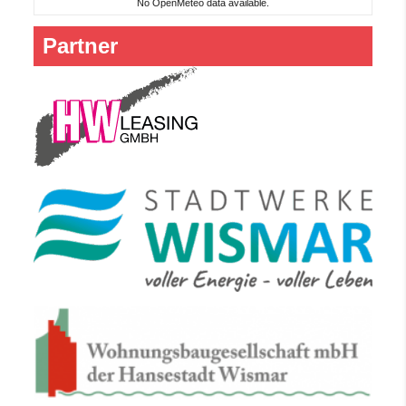
No OpenMeteo data available.
Partner