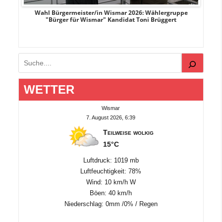
r
Wahl Bürgermeister/in Wismar 2026: Wählergruppe
"Bürger für Wismar" Kandidat Toni Brüggert
Suchen
WETTER
Wismar
7. August 2026, 6:39
Teilweise wolkig
15°C
Luftdruck: 1019 mb
Luftfeuchtigkeit: 78%
Wind: 10 km/h W
Böen: 40 km/h
Niederschlag:
0mm
/
0%
/
Regen