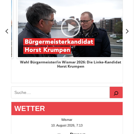
rank
Wahl Bürgermeister/in Wismar 2026: Die Linke-Kandidat
W
Horst Krumpen
Suchen
WETTER
Wismar
10. August 2026, 7:13