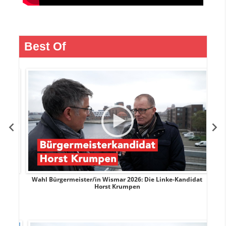
Best Of
rank
Wahl Bürgermeister/in Wismar 2026: Die Linke-Kandidat
W
Horst Krumpen