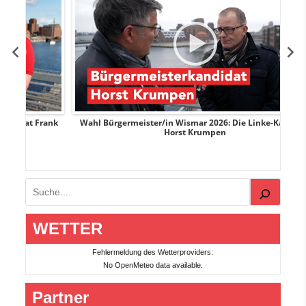
Frank
Wahl Bürgermeister/in Wismar 2026: Die Linke-Kandidat
Horst Krumpen
Suchen
WETTER
Fehlermeldung des Wetterproviders:
No OpenMeteo data available.
Partner