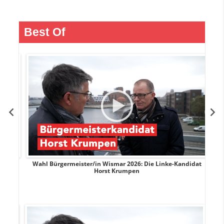
Best Of
rank
Wahl Bürgermeister/in Wismar 2026: Die Linke-Kandidat
W
Horst Krumpen