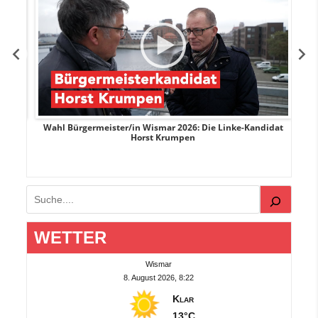
rank
Wahl Bürgermeister/in Wismar 2026: Die Linke-Kandidat
W
Horst Krumpen
Suchen
WETTER
Wismar
8. August 2026, 8:22
Klar
13°C