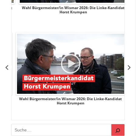
rank
Wahl Bürgermeister/in Wismar 2026: Die Linke-Kandidat
W
Horst Krumpen
rank
Wahl Bürgermeister/in Wismar 2026: Die Linke-Kandidat
W
Horst Krumpen
Suchen